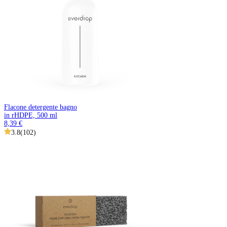
Flacone detergente bagno
in rHDPE, 500 ml
8,39 €
3.8
(
102
)