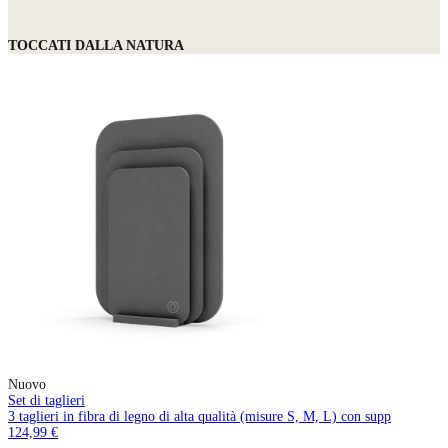
TOCCATI DALLA NATURA
Nuovo
Set di taglieri
3 taglieri in fibra di legno di alta qualità (misure S, M, L) con supp
124,99 €