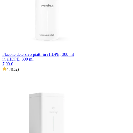
Flacone detersivo piatti in rHDPE, 300 ml
in rHDPE, 300 ml
7,99 €
4.4
(
32
)