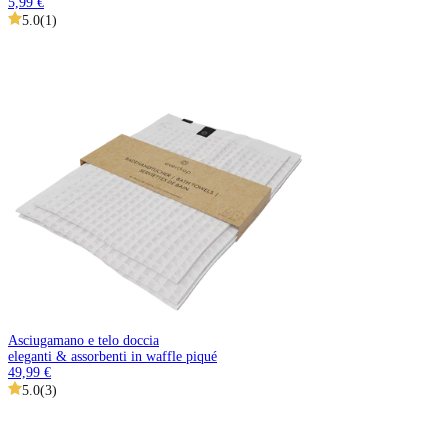
5,99 €
5.0
(
1
)
Asciugamano e telo doccia
eleganti & assorbenti in waffle piqué
49,99 €
5.0
(
3
)