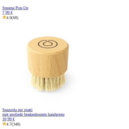
Spugna Pop-Up
7,99 €
4.0
(
68
)
Spazzola per piatti
met geoliede beukenhouten handgreep
10,99 €
4.7
(
348
)