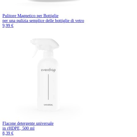
Pulitore Magnetico per Bottiglie
per una pulizia semplice delle bottiglie di vetro
9,99 €
Flacone detergente universale
in rHDPE, 500 ml
8,39 €