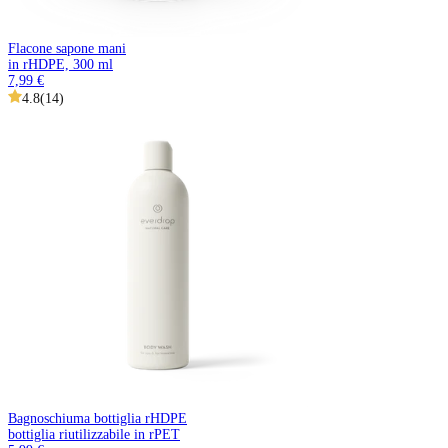
Flacone sapone mani
in rHDPE, 300 ml
7,99 €
4.8
(
14
)
Bagnoschiuma bottiglia rHDPE
bottiglia riutilizzabile in rPET