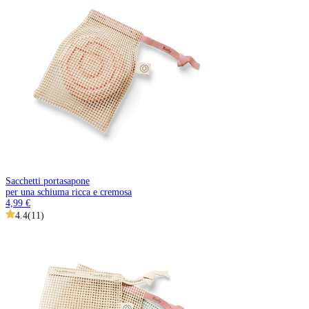
Sacchetti portasapone
per una schiuma ricca e cremosa
4,99 €
4.4
(
11
)