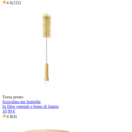
4.6
(
122
)
Torna presto
Scovolino per bottiglie
In fibre vegetali e legno di faggio
10,99 €
4.8
(
4
)