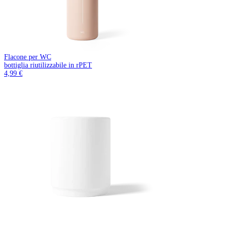
Flacone per WC
bottiglia riutilizzabile in rPET
4,99 €