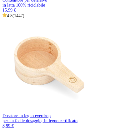
Contenitore per detersivo
in latta 100% riciclabile
15,99 €
4.8
(
1447
)
Dosatore in legno everdrop
per un facile dosaggio, in legno certificato
8,99 €