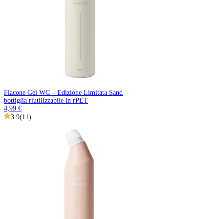
Flacone Gel WC – Edizione Limitata Sand
bottiglia riutilizzabile in rPET
4,99 €
3.9
(
11
)