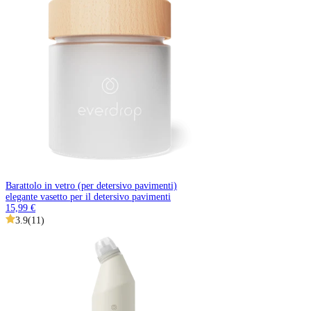
Barattolo in vetro (per detersivo pavimenti)
elegante vasetto per il detersivo pavimenti
15,99 €
3.9
(
11
)