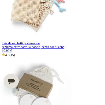
Tris di sacchetti portasapone
schiuma extra sotto la doccia, senza confusione
10,99 €
4.9
(
15
)