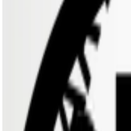
Informazioni sul certificato
Prodotti certificati
VeganBlume
Informazioni sul certificato
Prodotti certificati
Dermatest