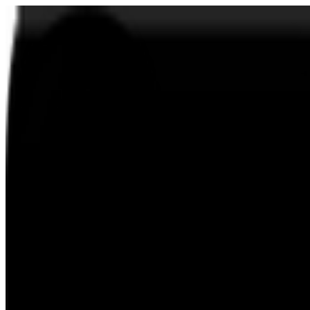
CERTIFICATI E
RICONOSCIMENTI
Siamo sempre al lavoro per migliorare i nostri prodotti, che vengono regolarmen
Scopri di più su di noi e su come vogliamo influenzare positivamente il futur
nostri prodotti.
ecocert