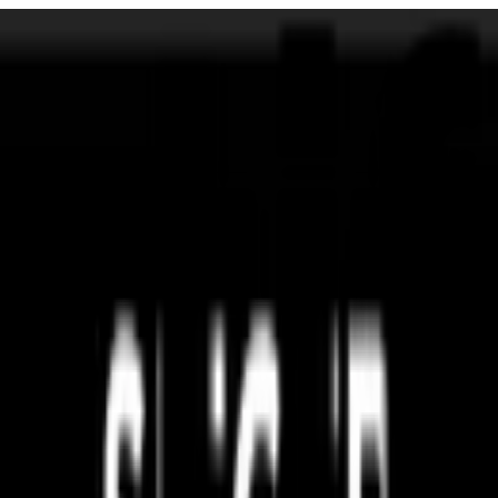
te controllati e certificati da istituzioni esterne.
o insieme a te. Perché un mondo più sostenibile domani è il nostro obiettivo e p