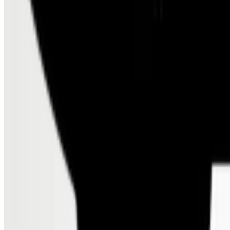
German Sustainability Award
Info
ASSOCIAZIONI E UNIONI