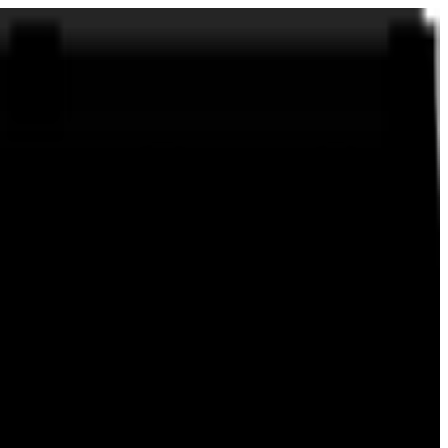
ossiamo raggiungerlo solo insieme. Qui puoi scoprire tutto su di noi e sui