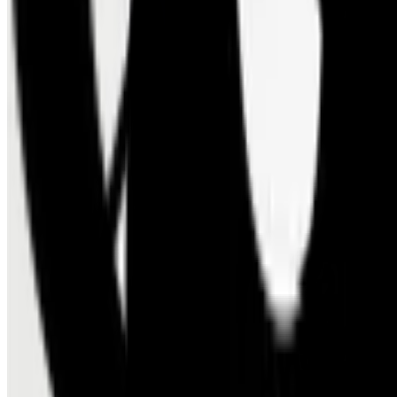
Informazioni sul certificato
Prodotti certificati
TÜV Rheinland
Informazioni sul certificato
Prodotti certificati
PREMIO PER LA SOSTENIBI