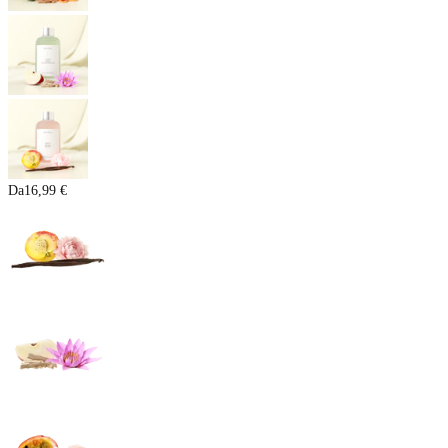
Da
16,99 €