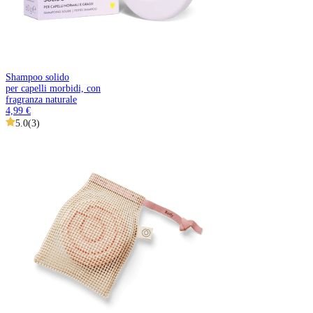
Shampoo solido
per capelli morbidi, con
fragranza naturale
4,99 €
5.0
(
3
)