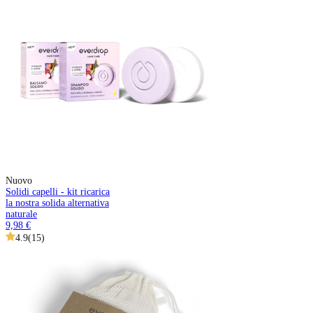
Nuovo
Solidi capelli - kit ricarica
la nostra solida alternativa
naturale
9,98 €
4.9
(
15
)