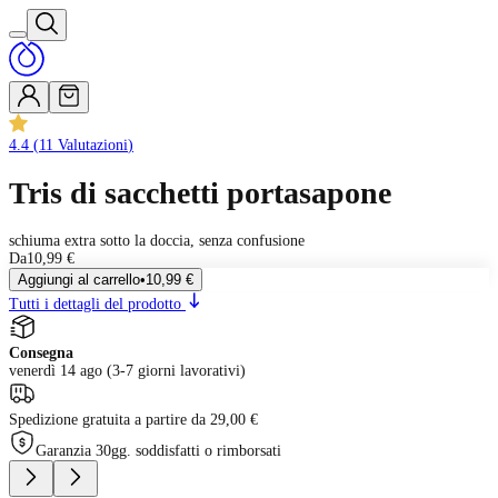
4.4
(
11
Valutazioni
)
Tris di sacchetti portasapone
schiuma extra sotto la doccia, senza confusione
Da
10,99 €
Aggiungi al carrello
•
10,99 €
Tutti i dettagli del prodotto
Consegna
venerdì 14 ago (3-7 giorni lavorativi)
Spedizione gratuita a partire da 29,00 €
Garanzia 30gg. soddisfatti o rimborsati