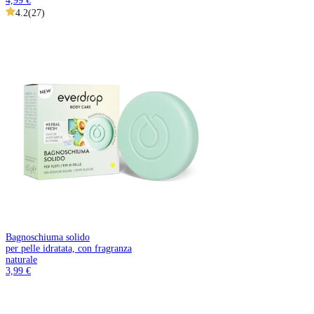
4,99 €
4.2
(
27
)
Bagnoschiuma solido
per pelle idratata, con fragranza
naturale
3,99 €