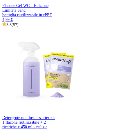
Flacone Gel WC – Edizione
Limitata Sand
bottiglia riutilizzabile in rPET
4,99 €
3.8
(
57
)
Detergente multiuso - starter kit
1 flacone riutilizzabile + 2
ricariche x 450 ml - pulizia