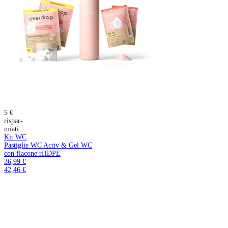
5 €
rispar-
miati
Kit WC
Pastiglie WC Activ & Gel WC
con flacone rHDPE
36,99 €
42,46 €