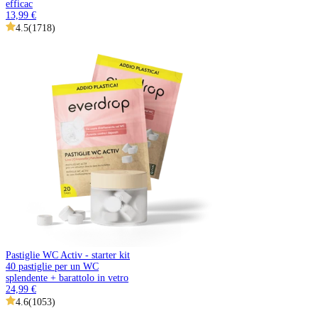
efficac
13,99 €
4.5
(
1718
)
Pastiglie WC Activ - starter kit
40 pastiglie per un WC
splendente + barattolo in vetro
24,99 €
4.6
(
1053
)