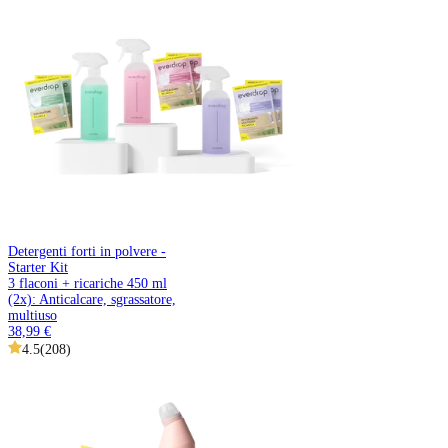
Detergenti forti in polvere -
Starter Kit
3 flaconi + ricariche 450 ml
(2x): Anticalcare, sgrassatore,
multiuso
38,99 €
4.5
(
208
)