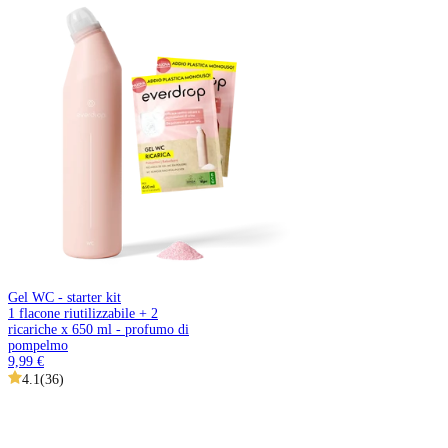
Gel WC - starter kit
1 flacone riutilizzabile + 2
ricariche x 650 ml - profumo di
pompelmo
9,99 €
4.1
(
36
)