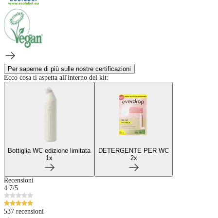
Per saperne di più sulle nostre certificazioni
Ecco cosa ti aspetta all'interno del kit:
Bottiglia WC edizione limitata
DETERGENTE PER WC
1
x
2
x
Recensioni
4.7
/5
537 recensioni