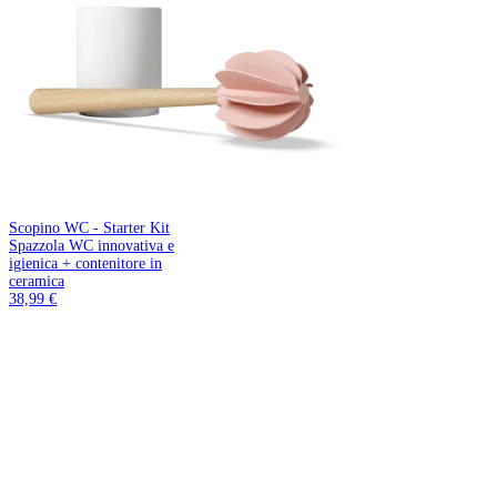
Scopino WC - Starter Kit
Spazzola WC innovativa e
igienica + contenitore in
ceramica
38,99 €